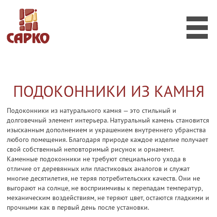
КАТАЛОГ КАМНЯ
Мрамор
Гранит
Оникс
Агломерат
ПОДОКОННИКИ ИЗ КАМНЯ
ФОТО РАБОТ
ОБЪЕКТЫ
Подоконники из натурального камня — это стильный и
долговечный элемент интерьера. Натуральный камень становится
УСЛУГИ
изысканным дополнением и украшением внутреннего убранства
любого помещения. Благодаря природе каждое изделие получает
ВОПРОСЫ И ОТВЕТЫ
свой собственный неповторимый рисунок и орнамент.
Каменные подоконники не требуют специального ухода в
КОНТАКТЫ
отличие от деревянных или пластиковых аналогов и служат
многие десятилетия, не теряя потребительских качеств. Они не
EN
выгорают на солнце, не восприимчивы к перепадам температур,
механическим воздействиям, не теряют цвет, остаются гладкими и
прочными как в первый день после установки.