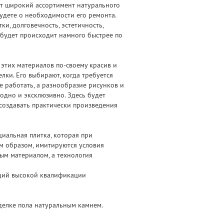
ет широкий ассортимент натурального
удете о необходимости его ремонта.
и, долговечность, эстетичность,
 будет происходит намного быстрее по
 этих материалов по-своему красив и
лки. Его выбирают, когда требуется
 работать, а разнообразие рисунков и
одно и эксклюзивно. Здесь будет
 создавать практически произведения
циальная плитка, которая при
им образом, имитируются условия
ым материалом, а технология
ющий высокой квалификации
делке пола натуральным камнем.