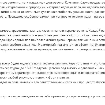
 и современно, но и надежно, и долговечно. Компания Сарко предлага
рав натуральный и природный материал отделки пола, вы надолго заб
 камня
можно отнести высокую износостойкость, уникальность расцветк
сть. Последнее особенно важно при установке теплого пола – нагрев
рамора, травертина, сланца, известняка или керамогранита. Каждый из
ойства. Гранитный пол — наиболее долговечный, строгий вариант отде
да. Мраморный пол наиболее любим дизайнерами, так как с ним легче
ования любого заказчика. Мраморный пол смотрится эффектно, благор
к художественные полы из мрамора, так как именно мрамор позволяет
 всего будет отделать полы керамогранитом. Керамогранит — это спе
 температурах до 1300 градусов Цельсия под высоким давлением. Так
аря этому керамогранит становится высокопрочным и износоустойчив
чески любой рисунок, оттенок и форму плитки.
 отделка пола камнем – это ответственный и сложный процесс, требу
 хорошо зарекомендовавшие себя организации при заказе услуг по от