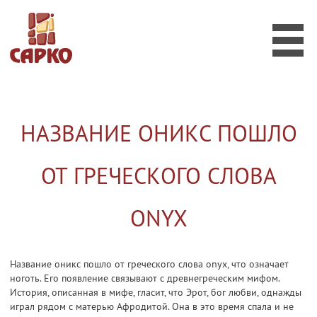
КАТАЛОГ КАМНЯ
Мрамор
Гранит
Оникс
Агломерат
НАЗВАНИЕ ОНИКС ПОШЛО
ФОТО РАБОТ
ОБЪЕКТЫ
ОТ ГРЕЧЕСКОГО СЛОВА
УСЛУГИ
ONYX
ВОПРОСЫ И ОТВЕТЫ
КОНТАКТЫ
Название оникс пошло от греческого слова onyx, что означает
EN
ноготь. Его появление связывают с древнегреческим мифом.
История, описанная в мифе, гласит, что Эрот, бог любви, однажды
играл рядом с матерью Афродитой. Она в это время спала и не