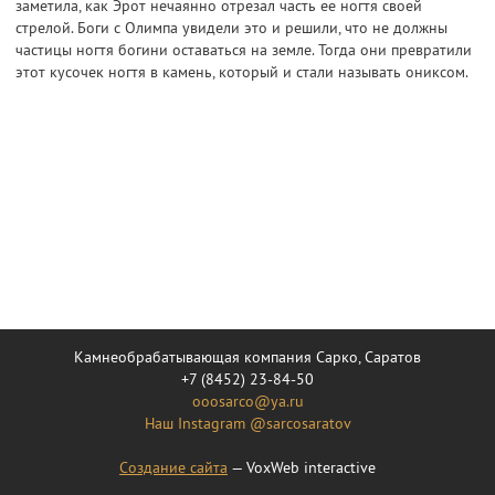
заметила, как Эрот нечаянно отрезал часть ее ногтя своей
стрелой. Боги с Олимпа увидели это и решили, что не должны
частицы ногтя богини оставаться на земле. Тогда они превратили
этот кусочек ногтя в камень, который и стали называть ониксом.
Камнеобрабатывающая компания Сарко, Саратов
+7 (8452) 23-84-50
ooosarco@ya.ru
Наш Instagram @sarcosaratov
Создание сайта
— VoxWeb interactive