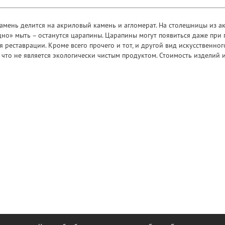
камень делится на акриловый камень и агломерат. На столешницы из а
дно» мыть – останутся царапины. Царапины могут появиться даже при
 реставрации. Кроме всего прочего и тот, и другой вид искусственно
что не является экологически чистым продуктом. Стоимость изделий из